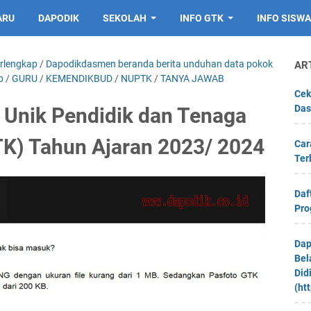
ARU
DAPODIK
SEKOLAH
INFO GTK
INFO SISWA
erlengkap
/
Dapodikdasmen beranda berita unduhan data pokok
AR
p
/
GURU
/
KEMENDIKBUD
/
NUPTK
/
TANYA JAWAB
Cek
Das
Unik Pendidik dan Tenaga
K) Tahun Ajaran 2023/ 2024
Car
Ter
Daf
Pro
Dap
Bel
Did
(ht