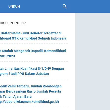
UNDUH
TIKEL POPULER
 Daftar Nama Guru Honorer Terdaftar di
hboard GTK Kemdikbud Seluruh Indonesia
a Mudah Mengecek Dapodik Kemendikbud
baru 2023
tar Linieritas Kualifikasi S-1/D-IV Dengan
gram Studi PPG Dalam Jabatan
odik Versi Terbaru, Jumlah Rombongan
ajar Berdasarkan Rasio Jumlah Peserta
ik Tahun Ajaran Baru
tp://dapo.dikdasmen.kemdikbud.go.id)