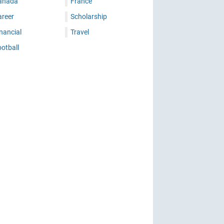
anada
France
areer
Scholarship
nancial
Travel
otball