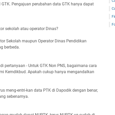
C
val GTK. Pengajuan perubahan data GTK hanya dapat
C
Fi
Fo
tor sekolah atau operator Dinas?
ator Sekolah maupun Operator Dinas Pendidikan
g berbeda.
adi pertanyaan - Untuk GTK Non PNS, bagaimana cara
resmi Kemdikbud. Apakah cukup hanya mengandalkan
arus meng-entri-kan data PTK di Dapodik dengan benar,
ang sebenarnya.
ngan mudah dapat NUPTK, terus NUPTK yg sudah di