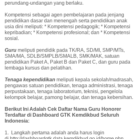
perundang-undangan yang berlaku.
Kompetensi sebagai agen pembelajaran pada jenjang
pendidikan dasar dan menengah serta pendidikan anak
usia dini meliputi: * Kompetensi pedagogik; * Kompetensi
kepribadian; * Kompetensi profesional; dan * Kompetensi
sosial.
Guru
meliputi pendidik pada TK/RA, SD/MI, SMP/MTs,
SMA/MA, SDLB/SMPLB/SMALB, SMK/MAK, satuan
pendidikan Paket A, Paket B dan Paket C, dan guru pada
lembaga kursus dan pelatihan.
Tenaga kependidikan
meliputi kepala sekolah/madrasah,
pengawas satuan pendidikan, tenaga administrasi, tenaga
perpustakaan, tenaga laboratorium, teknisi, pengelola
kelompok belajar, pamong belajar, dan tenaga kebersihan.
Berikut Ini Adalah
Cek Daftar Nama Guru Honorer
Terdaftar di Dashboard GTK Kemdikbud Seluruh
Indonesia:
1.
Langkah pertama adalah anda harus login
di
http://dashboardgtk.data.kemdikbud.go.id/home.php