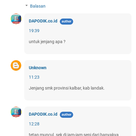
Balasan
DAPODIK.co.id
19:39
untuk jenjang apa ?
Unknown
11:23
Jenjang smk provinsi kalbar, kab landak.
DAPODIK.co.id
12:28
tetap muncul. sek di jam-jam sepi dari banyakya