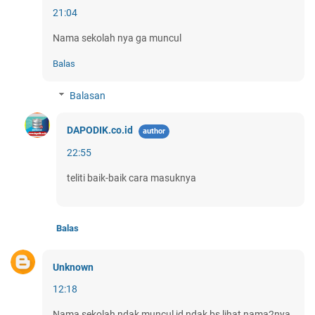
21:04
Nama sekolah nya ga muncul
Balas
Balasan
DAPODIK.co.id
22:55
teliti baik-baik cara masuknya
Balas
Unknown
12:18
Nama sekolah ndak muncul jd ndak bs lihat nama2nya