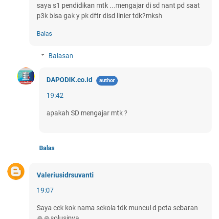
saya s1 pendidikan mtk ...mengajar di sd nant pd saat
p3k bisa gak y pk dftr disd linier tdk?mksh
Balas
Balasan
DAPODIK.co.id
19:42
apakah SD mengajar mtk ?
Balas
Valeriusidrsuvanti
19:07
Saya cek kok nama sekola tdk muncul d peta sebaran
🙏🙏solusinya