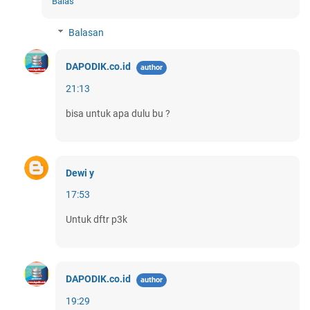
Balas
Balasan
DAPODIK.co.id
21:13
bisa untuk apa dulu bu ?
Dewi y
17:53
Untuk dftr p3k
DAPODIK.co.id
19:29