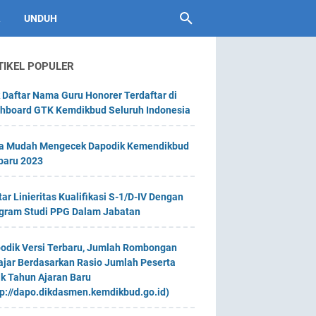
UNDUH
TIKEL POPULER
 Daftar Nama Guru Honorer Terdaftar di
hboard GTK Kemdikbud Seluruh Indonesia
a Mudah Mengecek Dapodik Kemendikbud
baru 2023
tar Linieritas Kualifikasi S-1/D-IV Dengan
gram Studi PPG Dalam Jabatan
odik Versi Terbaru, Jumlah Rombongan
ajar Berdasarkan Rasio Jumlah Peserta
ik Tahun Ajaran Baru
tp://dapo.dikdasmen.kemdikbud.go.id)