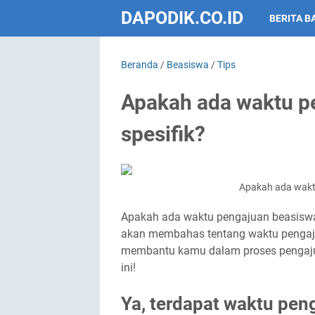
DAPODIK.CO.ID
BERITA B
Beranda
/
Beasiswa
/
Tips
Apakah ada waktu p
spesifik?
Apakah ada wakt
Apakah ada waktu pengajuan beasiswa y
akan membahas tentang waktu pengaju
membantu kamu dalam proses pengaju
ini!
Ya, terdapat waktu pen