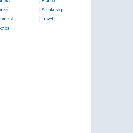
anada
France
areer
Scholarship
nancial
Travel
otball