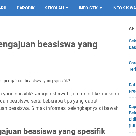
ARU
DAPODIK
SEKOLAH
INFO GTK
INFO SISWA
AR
Cek
engajuan beasiswa yang
Das
Car
Ter
u pengajuan beasiswa yang spesifik?
Daf
Pro
ang spesifik? Jangan khawatir, dalam artikel ini kami
an beasiswa serta beberapa tips yang dapat
Dap
an beasiswa. Simak informasi selengkapnya di bawah
Bel
Did
(ht
gajuan beasiswa yang spesifik