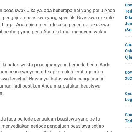
Dow
n beasiswa? Jika ya, ada beberapa hal yang perlu Anda
Ter
u pengajuan beasiswa yang spesifik. Beasiswa memiliki
Dik
Jen
uti agar Anda bisa menjadi calon penerima beasiswa
(Se
hal penting yang perlu Anda ketahui mengenai waktu
Car
Cal
Uji
liki batas waktu pengajuan yang berbeda-beda. Anda
juan beasiswa yang ditetapkan oleh lembaga atau
Dow
swa tersebut. Biasanya, batas waktu pengajuan ini
202
man, jadi pastikan Anda mengajukan beasiswa
n.
Car
Log
Con
ada juga periode pengajuan beasiswa yang perlu
Ter
a menyediakan periode pengajuan beasiswa setiap