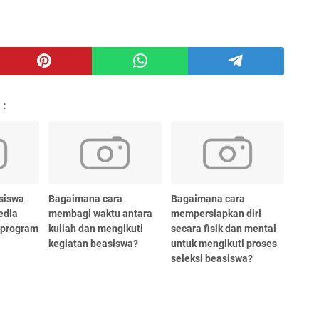
 :
siswa
Bagaimana cara
Bagaimana cara
edia
membagi waktu antara
mempersiapkan diri
s program
kuliah dan mengikuti
secara fisik dan mental
kegiatan beasiswa?
untuk mengikuti proses
seleksi beasiswa?