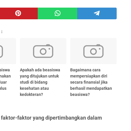
 :
siswa
Apakah ada beasiswa
Bagaimana cara
unakan
yang ditujukan untuk
mempersiapkan diri
luar
studi di bidang
secara finansial jika
ulus
kesehatan atau
berhasil mendapatkan
kedokteran?
beasiswa?
 faktor-faktor yang dipertimbangkan dalam