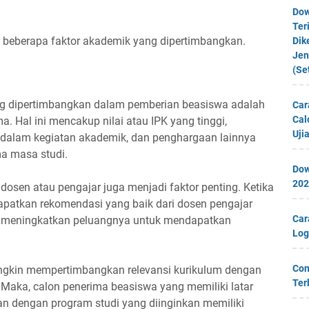
Dow
Ter
 beberapa faktor akademik yang dipertimbangkan.
Dik
Jen
(Se
ang dipertimbangkan dalam pemberian beasiswa adalah
Car
Cal
a. Hal ini mencakup nilai atau IPK yang tinggi,
Uji
si dalam kegiatan akademik, dan penghargaan lainnya
ma masa studi.
Dow
202
osen atau pengajar juga menjadi faktor penting. Ketika
patkan rekomendasi yang baik dari dosen pengajar
Car
an meningkatkan peluangnya untuk mendapatkan
Log
Con
ngkin mempertimbangkan relevansi kurikulum dengan
Ter
 Maka, calon penerima beasiswa yang memiliki latar
an dengan program studi yang diinginkan memiliki