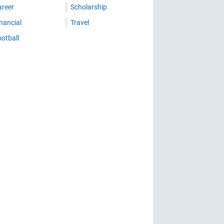
areer
Scholarship
nancial
Travel
otball