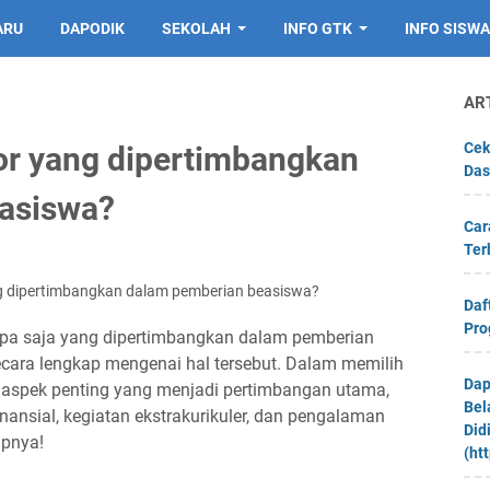
ARU
DAPODIK
SEKOLAH
INFO GTK
INFO SISWA
AR
Cek
tor yang dipertimbangkan
Das
asiswa?
Car
Ter
ng dipertimbangkan dalam pemberian beasiswa?
Daf
Pro
 apa saja yang dipertimbangkan dalam pemberian
ecara lengkap mengenai hal tersebut. Dalam memilih
Dap
 aspek penting yang menjadi pertimbangan utama,
Bel
inansial, kegiatan ekstrakurikuler, dan pengalaman
Did
apnya!
(ht