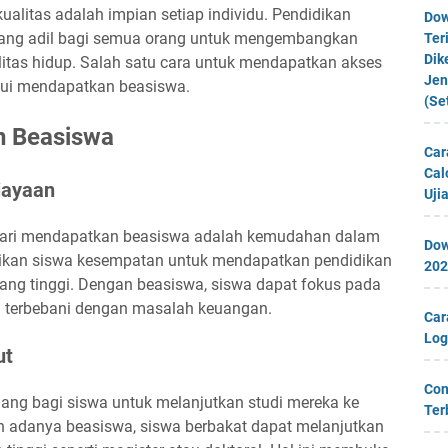
alitas adalah impian setiap individu. Pendidikan
Dow
yang adil bagi semua orang untuk mengembangkan
Ter
Dik
itas hidup. Salah satu cara untuk mendapatkan akses
Jen
alui mendapatkan beasiswa.
(Se
n Beasiswa
Car
Cal
iayaan
Uji
dari mendapatkan beasiswa adalah kemudahan dalam
Dow
kan siswa kesempatan untuk mendapatkan pendidikan
202
ang tinggi. Dengan beasiswa, siswa dapat fokus pada
a terbebani dengan masalah keuangan.
Car
Log
ut
Con
ang bagi siswa untuk melanjutkan studi mereka ke
Ter
gan adanya beasiswa, siswa berbakat dapat melanjutkan