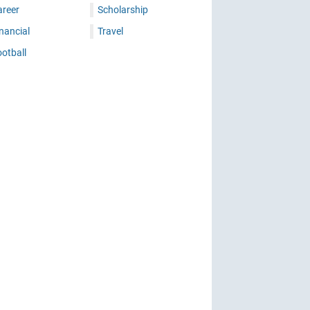
areer
Scholarship
nancial
Travel
otball