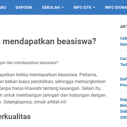
ARU
DAPODIK
SEKOLAH
INFO GTK
INFO SISWA
AR
Cek
i mendapatkan beasiswa?
Das
Car
gan dari mendapatkan beasiswa?
Ter
apatkan ketika mendapatkan beasiswa. Pertama,
Daf
n beban biaya pendidikan, sehingga memungkinkan
Pro
anpa harus khawatir tentang keuangan. Selain itu,
n untuk membangun jaringan dan hubungan dengan
Dap
. Selengkapnya, simak artikel ini!
Bel
Did
rkualitas
(ht