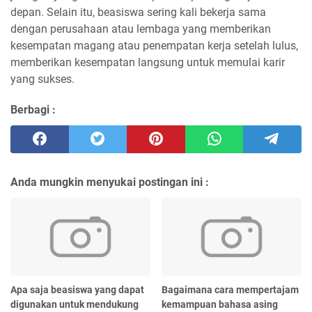
depan. Selain itu, beasiswa sering kali bekerja sama
dengan perusahaan atau lembaga yang memberikan
kesempatan magang atau penempatan kerja setelah lulus,
memberikan kesempatan langsung untuk memulai karir
yang sukses.
Berbagi :
Anda mungkin menyukai postingan ini :
Apa saja beasiswa yang dapat
Bagaimana cara mempertajam
digunakan untuk mendukung
kemampuan bahasa asing