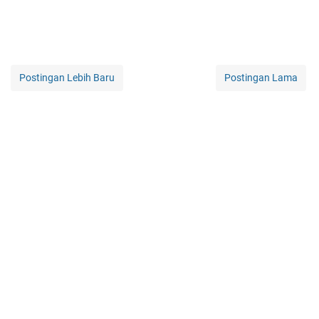
Postingan Lebih Baru
Postingan Lama