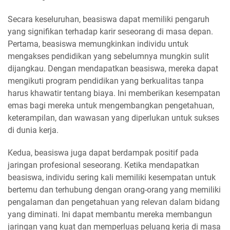
Secara keseluruhan, beasiswa dapat memiliki pengaruh
yang signifikan terhadap karir seseorang di masa depan.
Pertama, beasiswa memungkinkan individu untuk
mengakses pendidikan yang sebelumnya mungkin sulit
dijangkau. Dengan mendapatkan beasiswa, mereka dapat
mengikuti program pendidikan yang berkualitas tanpa
harus khawatir tentang biaya. Ini memberikan kesempatan
emas bagi mereka untuk mengembangkan pengetahuan,
keterampilan, dan wawasan yang diperlukan untuk sukses
di dunia kerja.
Kedua, beasiswa juga dapat berdampak positif pada
jaringan profesional seseorang. Ketika mendapatkan
beasiswa, individu sering kali memiliki kesempatan untuk
bertemu dan terhubung dengan orang-orang yang memiliki
pengalaman dan pengetahuan yang relevan dalam bidang
yang diminati. Ini dapat membantu mereka membangun
jaringan yang kuat dan memperluas peluang kerja di masa