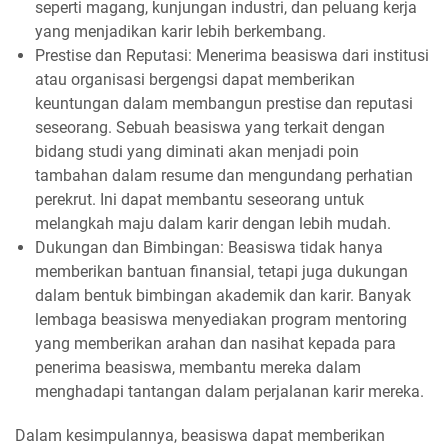
seperti magang, kunjungan industri, dan peluang kerja
yang menjadikan karir lebih berkembang.
Prestise dan Reputasi: Menerima beasiswa dari institusi
atau organisasi bergengsi dapat memberikan
keuntungan dalam membangun prestise dan reputasi
seseorang. Sebuah beasiswa yang terkait dengan
bidang studi yang diminati akan menjadi poin
tambahan dalam resume dan mengundang perhatian
perekrut. Ini dapat membantu seseorang untuk
melangkah maju dalam karir dengan lebih mudah.
Dukungan dan Bimbingan: Beasiswa tidak hanya
memberikan bantuan finansial, tetapi juga dukungan
dalam bentuk bimbingan akademik dan karir. Banyak
lembaga beasiswa menyediakan program mentoring
yang memberikan arahan dan nasihat kepada para
penerima beasiswa, membantu mereka dalam
menghadapi tantangan dalam perjalanan karir mereka.
Dalam kesimpulannya, beasiswa dapat memberikan