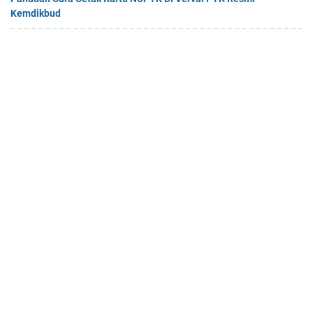
Kemdikbud