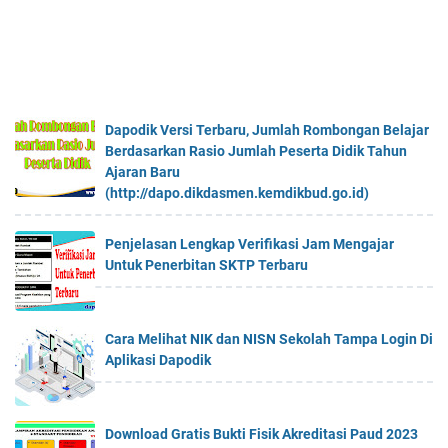
Dapodik Versi Terbaru, Jumlah Rombongan Belajar
Berdasarkan Rasio Jumlah Peserta Didik Tahun
Ajaran Baru
(http://dapo.dikdasmen.kemdikbud.go.id)
Penjelasan Lengkap Verifikasi Jam Mengajar
Untuk Penerbitan SKTP Terbaru
Cara Melihat NIK dan NISN Sekolah Tampa Login Di
Aplikasi Dapodik
Download Gratis Bukti Fisik Akreditasi Paud 2023