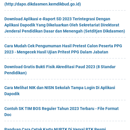
(http://dapo.dikdasmen.kemdikbud.go.id)
Download Aplikasi e-Raport SD 2023 Terintegrasi Dengan
Aplikasi Dapodik Yang Dikeluarkan Oleh Sekretariat Direktorat
Jenderal Pendidikan Dasar dan Menengah (Setditjen Dikdasmen)
Cara Mudah Cek Pengumuman Hasil Pretest Calon Peserta PPG
2023 - Mengecek Hasil Ujian Pritest PPG Dalam Jabatan
Download Gratis Bukti Fisik Akreditasi Paud 2023 (8 Standar
Pendidikan)
Cara Melihat NIK dan NISN Sekolah Tampa Login Di Aplikasi
Dapodik
Contoh SK TIM BOS Reguler Tahun 2023 Terbaru - File Format
Doc
Panduan Cara Cetak Kartu NUPTK Di Verval PTK Resmi