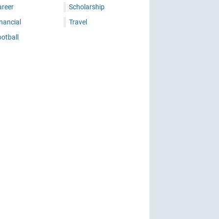
areer
Scholarship
nancial
Travel
otball