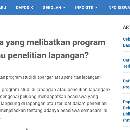
ARU
DAPODIK
SEKOLAH
INFO GTK
INFO SISWA
AR
Cek
a yang melibatkan program
Das
au penelitian lapangan?
Car
Ter
n program studi di lapangan atau penelitian lapangan?
Daf
Pro
program studi di lapangan atau penelitian lapangan?
 mengenai peluang mendapatkan beasiswa yang
Dap
angsung di lapangan atau terlibat dalam penelitian
Bel
an menjelaskan tentang adanya beasiswa semacam ini
Did
.
(ht