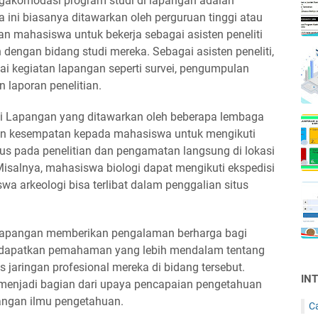
gakomodasi program studi di lapangan adalah
 ini biasanya ditawarkan oleh perguruan tinggi atau
n mahasiswa untuk bekerja sebagai asisten peneliti
 dengan bidang studi mereka. Sebagai asisten peneliti,
ai kegiatan lapangan seperti survei, pengumpulan
 laporan penelitian.
udi Lapangan yang ditawarkan oleh beberapa lembaga
an kesempatan kepada mahasiswa untuk mengikuti
us pada penelitian dan pengamatan langsung di lokasi
isalnya, mahasiswa biologi dapat mengikuti ekspedisi
swa arkeologi bisa terlibat dalam penggalian situs
i lapangan memberikan pengalaman berharga bagi
dapatkan pemahaman yang lebih mendalam tentang
s jaringan profesional mereka di bidang tersebut.
IN
 menjadi bagian dari upaya pencapaian pengetahuan
angan ilmu pengetahuan.
C