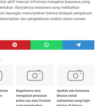
ntuk aktif mencari informasi mengenai beasiswa yang
tentukan. Banyaknya beasiswa yang melibatkan
itian lapangan menunjukkan bahwa terdapat pengakuan
terampilan dan pengetahuan praktis dalam proses
 :
siswa
Bagaimana cara
Apakah ada beasiswa
an
mengatasi perasaan
khusus untuk
putus asa atau frustasi
mahasiswa yang ingin
saat menghadapi
belajar di bidang