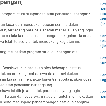
apangan]
Dow
Ter
program studi di lapangan atau penelitian lapangan?
Dik
Jen
(Se
itian lapangan merupakan bagian penting dalam
n, terkadang para pelajar atau mahasiswa yang ingin
atau melakukan penelitian lapangan mengalami kendala
Car
Cal
swa telah tersedia untuk mendukung kegiatan ini.
Uji
yang melibatkan program studi di lapangan atau
Dow
202
a
: Beasiswa ini disediakan oleh beberapa institusi
 untuk mendukung mahasiswa dalam melakukan
Car
a ini biasanya mencakup biaya transportasi, akomodasi,
Log
egiatan penelitian berlangsung.
asiswa ini ditujukan untuk para dosen yang ingin
Con
an. Tujuan dari beasiswa ini adalah untuk meningkatkan
Ter
 serta menunjang pengembangan riset di bidangnya.