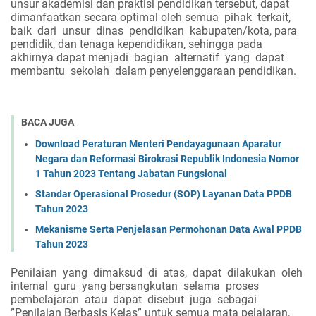
unsur akademisi dan praktisi pendidikan tersebut, dapat
dimanfaatkan secara optimal oleh semua
pihak
terkait,
baik
dari
unsur
dinas
pendidikan
kabupaten/kota, para
pendidik, dan tenaga kependidikan, sehingga pada
akhirnya dapat menjadi
bagian
alternatif
yang
dapat
membantu
sekolah
dalam penyelenggaraan pendidikan.
BACA JUGA
Download Peraturan Menteri Pendayagunaan Aparatur
Negara dan Reformasi Birokrasi Republik Indonesia Nomor
1 Tahun 2023 Tentang Jabatan Fungsional
Standar Operasional Prosedur (SOP) Layanan Data PPDB
Tahun 2023
Mekanisme Serta Penjelasan Permohonan Data Awal PPDB
Tahun 2023
Penilaian
yang
dimaksud
di
atas,
dapat
dilakukan
oleh
internal
guru
yang bersangkutan
selama
proses
pembelajaran
atau
dapat
disebut
juga
sebagai
”Penilaian Berbasis Kelas” untuk semua mata pelajaran,