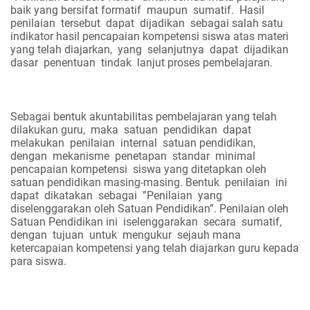
baik yang bersifat formatif
maupun
sumatif.
Hasil
penilaian
tersebut
dapat
dijadikan
sebagai salah satu
indikator hasil pencapaian kompetensi siswa atas materi
yang telah diajarkan,
yang
selanjutnya
dapat
dijadikan
dasar
penentuan
tindak
lanjut proses pembelajaran.
Sebagai bentuk akuntabilitas pembelajaran yang telah
dilakukan guru,
maka
satuan
pendidikan
dapat
melakukan
penilaian
internal
satuan pendidikan,
dengan
mekanisme
penetapan
standar
minimal
pencapaian kompetensi
siswa yang ditetapkan oleh
satuan pendidikan masing-masing. Bentuk
penilaian
ini
dapat
dikatakan
sebagai
”Penilaian
yang
diselenggarakan oleh Satuan Pendidikan”. Penilaian oleh
Satuan Pendidikan ini
iselenggarakan
secara
sumatif,
dengan
tujuan
untuk
mengukur
sejauh mana
ketercapaian kompetensi yang telah diajarkan guru kepada
para siswa.