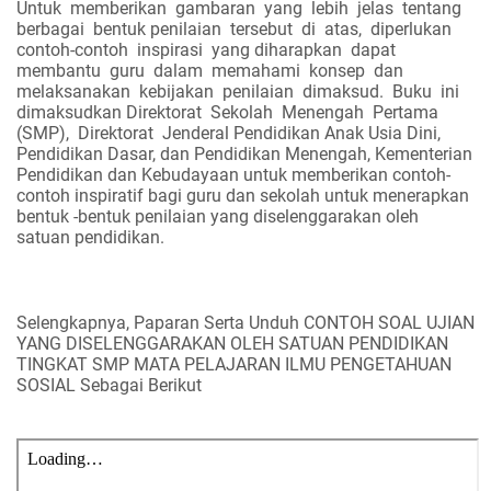
Untuk
memberikan
gambaran
yang
lebih
jelas
tentang
berbagai
bentuk penilaian
tersebut
di
atas,
diperlukan
contoh-contoh
inspirasi
yang diharapkan
dapat
membantu
guru
dalam
memahami
konsep
dan
melaksanakan
kebijakan
penilaian
dimaksud.
Buku
ini
dimaksudkan Direktorat
Sekolah
Menengah
Pertama
(SMP),
Direktorat
Jenderal Pendidikan Anak Usia Dini,
Pendidikan Dasar, dan Pendidikan Menengah, Kementerian
Pendidikan dan Kebudayaan untuk memberikan contoh-
contoh inspiratif bagi guru dan sekolah untuk menerapkan
bentuk -bentuk penilaian yang diselenggarakan oleh
satuan pendidikan.
Selengkapnya, Paparan Serta Unduh CONTOH SOAL UJIAN
YANG DISELENGGARAKAN OLEH SATUAN PENDIDIKAN
TINGKAT SMP MATA PELAJARAN ILMU PENGETAHUAN
SOSIAL Sebagai Berikut