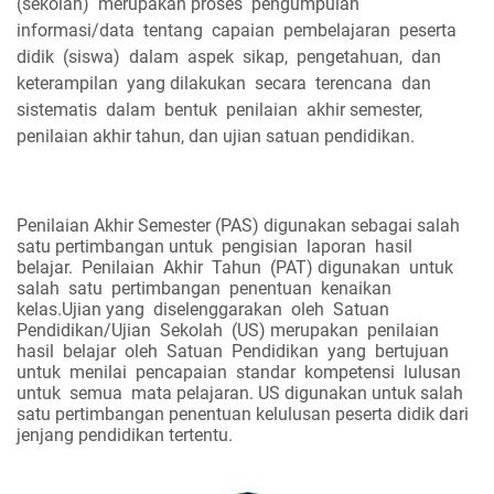
(sekolah)
merupakan proses
pengumpulan
informasi/data
tentang
capaian
pembelajaran
peserta
didik
(siswa)
dalam
aspek
sikap,
pengetahuan,
dan
keterampilan
yang dilakukan
secara
terencana
dan
sistematis
dalam
bentuk
penilaian
akhir semester,
penilaian akhir tahun, dan ujian satuan pendidikan.
Penilaian Akhir Semester (PAS) digunakan sebagai salah
satu pertimbangan untuk
pengisian
laporan
hasil
belajar.
Penilaian
Akhir
Tahun
(PAT) digunakan
untuk
salah
satu
pertimbangan
penentuan
kenaikan
kelas.Ujian yang
diselenggarakan
oleh
Satuan
Pendidikan/Ujian
Sekolah
(US) merupakan
penilaian
hasil
belajar
oleh
Satuan
Pendidikan
yang
bertujuan
untuk
menilai
pencapaian
standar
kompetensi
lulusan
untuk
semua
mata pelajaran. US digunakan untuk salah
satu pertimbangan penentuan kelulusan peserta didik dari
jenjang pendidikan tertentu.