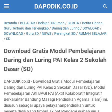
DAPODIK.CO.ID
Beranda
/
BELAJAR
/
Belajar Di Rumah
/
BERITA
/
Berita Harian
Guru Terbaru dan Terlengkap
/
Daring dan Luring
/
DOWLOAD
/
DOWNLOAD
/
Guru SD
/
NEWS
/
Perangkat SD
/
RUMAH BELAJAR
/
SD
Download Gratis Modul Pembelajaran
Daring dan Luring PAI Kelas 2 Sekolah
Dasar (SD)
DAPODIK.co.id - Download Gratis Modul Pembelajaran
Daring dan Luring PAI Kelas 2 Sekolah Dasar (SD). Modul
Pemebelajaran AKI BAGI PAI (Aktif Kolaboratif Integratif
Berkarakter Bandung Masagi Pendidikan Agama Islam) ini,
disusun sebagai upaya pelayananpendidikan untuk
peserta didik yang timbul akibat Pandemi wabah virus