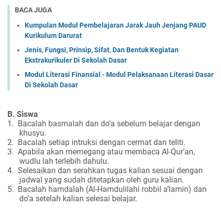
BACA JUGA
Kumpulan Modul Pembelajaran Jarak Jauh Jenjang PAUD
Kurikulum Darurat
Jenis, Fungsi, Prinsip, Sifat, Dan Bentuk Kegiatan
Ekstrakurikuler Di Sekolah Dasar
Modul Literasi Finansial - Modul Pelaksanaan Literasi Dasar
Di Sekolah Dasar
B. Siswa
1.
Bacalah basmalah dan do’a sebelum belajar dengan
khusyu.
2.
Bacalah setiap intruksi dengan cermat dan teliti.
3.
Apabila akan memegang atau membaca Al-Qur’an,
wudlu lah terlebih dahulu.
4.
Selesaikan dan serahkan tugas kalian sesuai dengan
jadwal yang sudah ditetapkan oleh guru kalian.
5.
Bacalah hamdalah (Al-Hamdulilahi robbil a’lamin) dan
do’a setelah kalian selesai belajar.