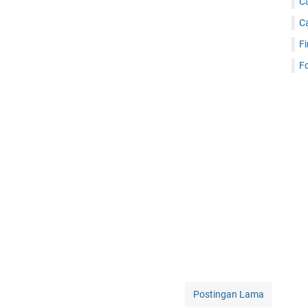
C
C
Fi
Fo
Postingan Lama