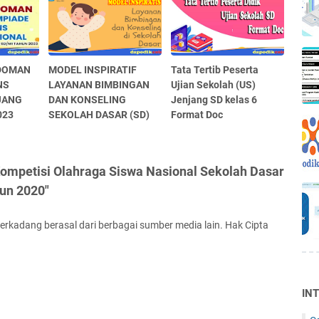
DOMAN
MODEL INSPIRATIF
Tata Tertib Peserta
NS
LAYANAN BIMBINGAN
Ujian Sekolah (US)
JANG
DAN KONSELING
Jenjang SD kelas 6
023
SEKOLAH DASAR (SD)
Format Doc
Kompetisi Olahraga Siswa Nasional Sekolah Dasar
un 2020"
terkadang berasal dari berbagai sumber media lain. Hak Cipta
IN