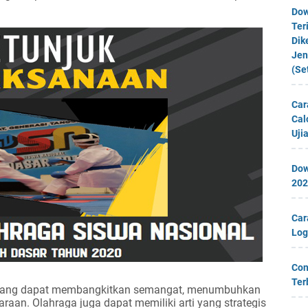
Dow
Ter
Dik
Jen
(Se
Car
Cal
Uji
Dow
202
Car
Log
Con
Ter
ang dapat membangkitkan semangat, menumbuhkan
araan. Olahraga juga dapat memiliki arti yang strategis