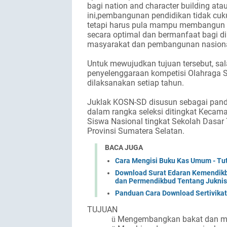
bagi nation and character building a
ini,pembangunan pendidikan tidak cuku
tetapi harus pula mampu membangun 
secara optimal dan bermanfaat bagi diri
masyarakat dan pembangunan nasional
Untuk mewujudkan tujuan tersebut, sa
penyelenggaraan kompetisi Olahraga 
dilaksanakan setiap tahun.
Juklak KOSN-SD disusun sebagai pand
dalam rangka seleksi ditingkat Kecam
Siswa Nasional tingkat Sekolah Dasar
Provinsi Sumatera Selatan.
BACA JUGA
Cara Mengisi Buku Kas Umum - Tu
Download Surat Edaran Kemendik
dan Permendikbud Tentang Juknis
Panduan Cara Download Sertivikat
TUJUAN
Mengembangkan bakat dan min
ü