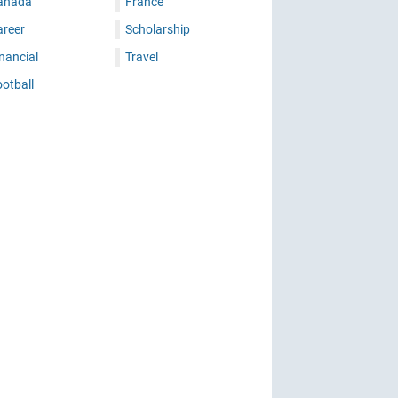
anada
France
areer
Scholarship
nancial
Travel
otball