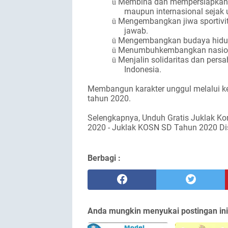
Membina dan mempersiapkan o
ü
maupun internasional sejak 
Mengembangkan jiwa sportivita
ü
jawab.
Mengembangkan budaya hidup
ü
Menumbuhkembangkan nasional
ü
Menjalin solidaritas dan persa
ü
Indonesia.
Membangun karakter unggul melalui ke
tahun 2020.
Selengkapnya, Unduh Gratis Juklak Ko
2020 - Juklak KOSN SD Tahun 2020 Dis
Berbagi :
Anda mungkin menyukai postingan ini