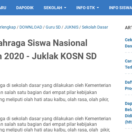
ARU
DAPODIK
SEKOLAH
INFO GTK
INFO SISWA
erlengkap
/
DOWNLOAD
/
Guru SD
/
JUKNIS
/
Sekolah Dasar
AR
Cek
ahraga Siswa Nasional
Das
n 2020 - Juklak KOSN SD
Car
Ter
Daf
 di sekolah dasar yang dilakukan oleh Kementerian
Pro
 salah satu bagian dari empat
pilar kebijakan
meliputi olah hati atau kalbu, olah rasa, olah pikir,
Dap
Bel
Did
 di sekolah dasar yang dilakukan oleh Kementerian
(ht
salah satu bagian dari empat pilar kebijakan
meliputi olah hati atau kalbu, olah rasa, olah
pikir,