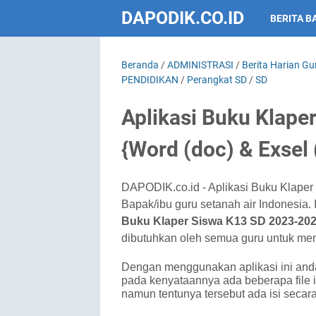
DAPODIK.CO.ID
BERITA B
Beranda
/
ADMINISTRASI
/
Berita Harian Gu
PENDIDIKAN
/
Perangkat SD
/
SD
Aplikasi Buku Klape
{Word (doc) & Exsel 
DAPODIK.co.id - Aplikasi Buku Klaper
Bapak/ibu guru setanah air Indonesia.
Buku Klaper Siswa K13 SD 2023-2024
dibutuhkan oleh semua guru untuk me
Dengan menggunakan aplikasi ini an
pada kenyataannya ada beberapa file i
namun tentunya tersebut ada isi secar