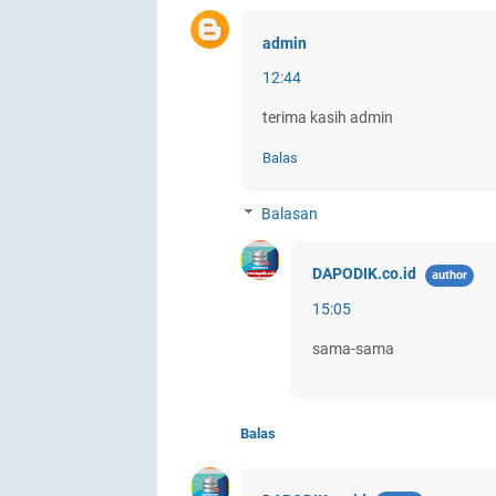
admin
12:44
terima kasih admin
Balas
Balasan
DAPODIK.co.id
15:05
sama-sama
Balas