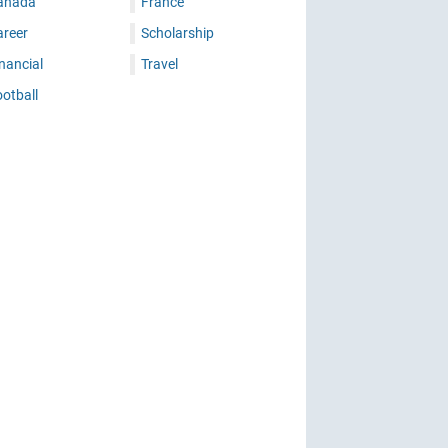
anada
France
areer
Scholarship
nancial
Travel
otball