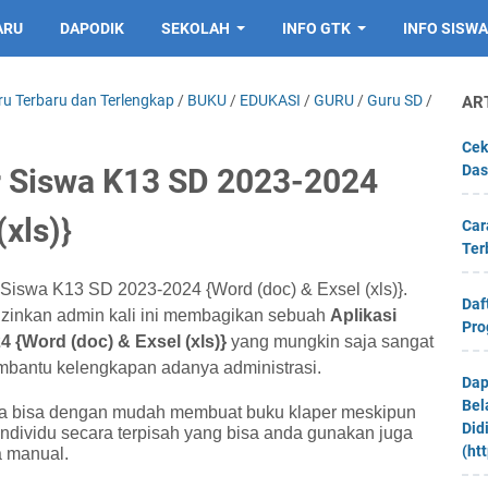
ARU
DAPODIK
SEKOLAH
INFO GTK
INFO SISWA
ru Terbaru dan Terlengkap
/
BUKU
/
EDUKASI
/
GURU
/
Guru SD
/
AR
Cek
Das
r Siswa K13 SD 2023-2024
(xls)}
Car
Ter
 Siswa K13 SD 2023-2024 {Word (doc) & Exsel (xls)}.
Daf
 Izinkan admin kali ini membagikan sebuah
Aplikasi
Pro
 {Word (doc) & Exsel (xls)}
yang mungkin saja sangat
mbantu kelengkapan adanya administrasi.
Dap
Bel
da bisa dengan mudah membuat buku klaper meskipun
Did
ndividu secara terpisah yang bisa anda gunakan juga
(ht
a manual.