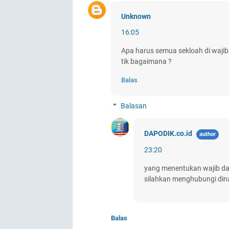
Unknown
16:05
Apa harus semua sekloah di wajibk
tik bagaimana ?
Balas
Balasan
DAPODIK.co.id
23:20
yang menentukan wajib dan
silahkan menghubungi dina
Balas