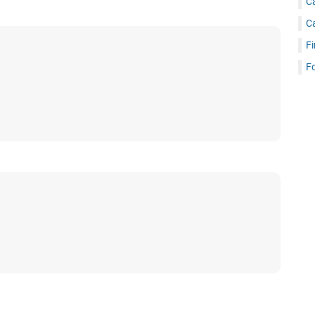
C
C
Fi
Fo