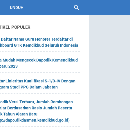
UNDUH
TIKEL POPULER
 Daftar Nama Guru Honorer Terdaftar di
hboard GTK Kemdikbud Seluruh Indonesia
a Mudah Mengecek Dapodik Kemendikbud
baru 2023
tar Linieritas Kualifikasi S-1/D-IV Dengan
gram Studi PPG Dalam Jabatan
odik Versi Terbaru, Jumlah Rombongan
ajar Berdasarkan Rasio Jumlah Peserta
ik Tahun Ajaran Baru
tp://dapo.dikdasmen.kemdikbud.go.id)