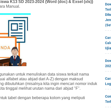
iswa K13 SD 2023-2024 {Word (doc) & Exsel (xls)}
Dow
cara Manual.
Ter
Dik
Jen
(Se
Car
Cal
Uji
Dow
202
unakan untuk menuliskan data siswa terkait nama
Car
suai alfabet atau abjad dari A-Z) dengan maksud
 dibutuhkan (misalnya kita ingin mencari nomor induk
Log
ta tinggal melihat urutan nama dari abjad "F".
Con
tuk tabel dengan beberapa kolom yang meliputi
Ter