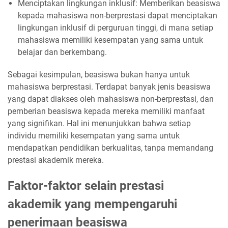
Menciptakan lingkungan inklusif: Memberikan beasiswa
kepada mahasiswa non-berprestasi dapat menciptakan
lingkungan inklusif di perguruan tinggi, di mana setiap
mahasiswa memiliki kesempatan yang sama untuk
belajar dan berkembang.
Sebagai kesimpulan, beasiswa bukan hanya untuk
mahasiswa berprestasi. Terdapat banyak jenis beasiswa
yang dapat diakses oleh mahasiswa non-berprestasi, dan
pemberian beasiswa kepada mereka memiliki manfaat
yang signifikan. Hal ini menunjukkan bahwa setiap
individu memiliki kesempatan yang sama untuk
mendapatkan pendidikan berkualitas, tanpa memandang
prestasi akademik mereka.
Faktor-faktor selain prestasi
akademik yang mempengaruhi
penerimaan beasiswa