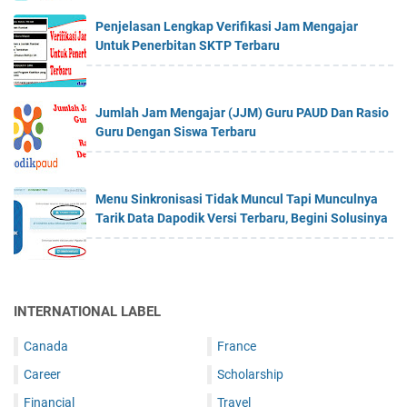
Penjelasan Lengkap Verifikasi Jam Mengajar
Untuk Penerbitan SKTP Terbaru
Jumlah Jam Mengajar (JJM) Guru PAUD Dan Rasio
Guru Dengan Siswa Terbaru
Menu Sinkronisasi Tidak Muncul Tapi Munculnya
Tarik Data Dapodik Versi Terbaru, Begini Solusinya
INTERNATIONAL LABEL
Canada
France
Career
Scholarship
Financial
Travel