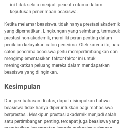
ini tidak selalu menjadi penentu utama dalam
keputusan penerimaan beasiswa.
Ketika melamar beasiswa, tidak hanya prestasi akademik
yang diperhatikan. Lingkungan yang seimbang, termasuk
prestasi non-akademik, memiliki peran penting dalam
penilaian kelayakan calon penerima. Oleh karena itu, para
calon penerima beasiswa perlu mempertimbangkan dan
mengimplementasikan faktor-faktor ini untuk
meningkatkan peluang mereka dalam mendapatkan
beasiswa yang diinginkan.
Kesimpulan
Dari pembahasan di atas, dapat disimpulkan bahwa
beasiswa tidak hanya diperuntukkan bagi mahasiswa
berprestasi. Meskipun prestasi akademik menjadi salah
satu pertimbangan penting, terdapat juga beasiswa yang