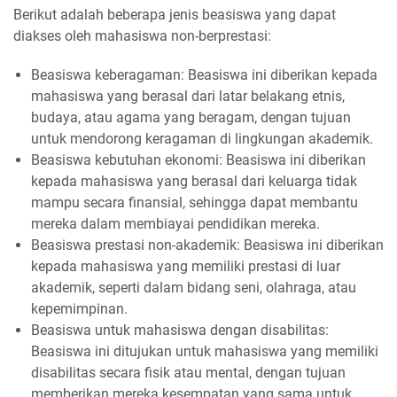
Berikut adalah beberapa jenis beasiswa yang dapat
diakses oleh mahasiswa non-berprestasi:
Beasiswa keberagaman: Beasiswa ini diberikan kepada
mahasiswa yang berasal dari latar belakang etnis,
budaya, atau agama yang beragam, dengan tujuan
untuk mendorong keragaman di lingkungan akademik.
Beasiswa kebutuhan ekonomi: Beasiswa ini diberikan
kepada mahasiswa yang berasal dari keluarga tidak
mampu secara finansial, sehingga dapat membantu
mereka dalam membiayai pendidikan mereka.
Beasiswa prestasi non-akademik: Beasiswa ini diberikan
kepada mahasiswa yang memiliki prestasi di luar
akademik, seperti dalam bidang seni, olahraga, atau
kepemimpinan.
Beasiswa untuk mahasiswa dengan disabilitas:
Beasiswa ini ditujukan untuk mahasiswa yang memiliki
disabilitas secara fisik atau mental, dengan tujuan
memberikan mereka kesempatan yang sama untuk