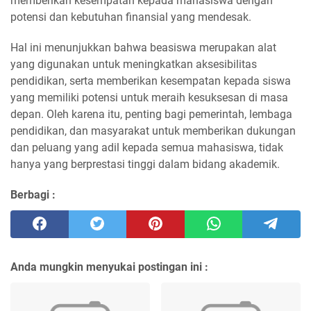
memberikan kesempatan kepada mahasiswa dengan
potensi dan kebutuhan finansial yang mendesak.
Hal ini menunjukkan bahwa beasiswa merupakan alat
yang digunakan untuk meningkatkan aksesibilitas
pendidikan, serta memberikan kesempatan kepada siswa
yang memiliki potensi untuk meraih kesuksesan di masa
depan. Oleh karena itu, penting bagi pemerintah, lembaga
pendidikan, dan masyarakat untuk memberikan dukungan
dan peluang yang adil kepada semua mahasiswa, tidak
hanya yang berprestasi tinggi dalam bidang akademik.
Berbagi :
Anda mungkin menyukai postingan ini :