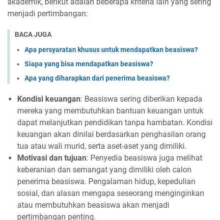
akademik, berikut adalah beberapa kriteria lain yang sering
menjadi pertimbangan:
BACA JUGA
Apa persyaratan khusus untuk mendapatkan beasiswa?
Siapa yang bisa mendapatkan beasiswa?
Apa yang diharapkan dari penerima beasiswa?
Kondisi keuangan
: Beasiswa sering diberikan kepada
mereka yang membutuhkan bantuan keuangan untuk
dapat melanjutkan pendidikan tanpa hambatan. Kondisi
keuangan akan dinilai berdasarkan penghasilan orang
tua atau wali murid, serta aset-aset yang dimiliki.
Motivasi dan tujuan
: Penyedia beasiswa juga melihat
keberanian dan semangat yang dimiliki oleh calon
penerima beasiswa. Pengalaman hidup, kepedulian
sosial, dan alasan mengapa seseorang menginginkan
atau membutuhkan beasiswa akan menjadi
pertimbangan penting.