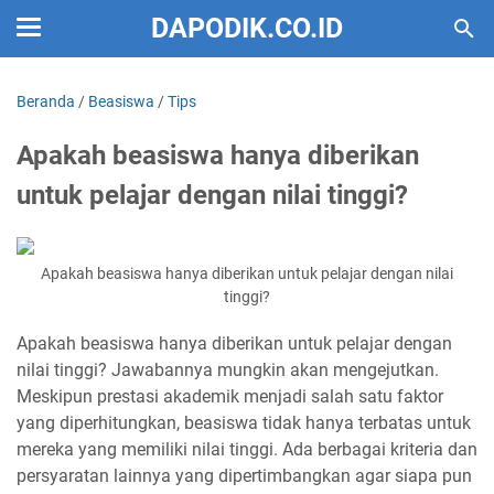
DAPODIK.CO.ID
Beranda
/
Beasiswa
/
Tips
Apakah beasiswa hanya diberikan
untuk pelajar dengan nilai tinggi?
Apakah beasiswa hanya diberikan untuk pelajar dengan nilai
tinggi?
Apakah beasiswa hanya diberikan untuk pelajar dengan
nilai tinggi? Jawabannya mungkin akan mengejutkan.
Meskipun prestasi akademik menjadi salah satu faktor
yang diperhitungkan, beasiswa tidak hanya terbatas untuk
mereka yang memiliki nilai tinggi. Ada berbagai kriteria dan
persyaratan lainnya yang dipertimbangkan agar siapa pun