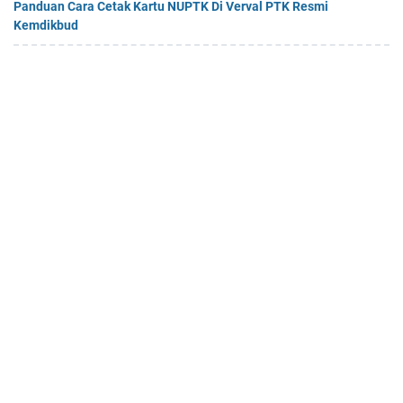
Panduan Cara Cetak Kartu NUPTK Di Verval PTK Resmi
Kemdikbud