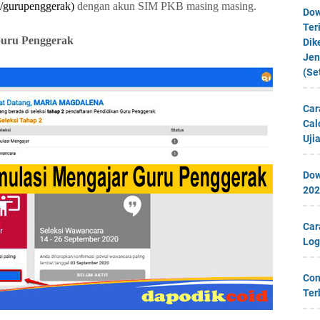
d/gurupenggerak)
dengan akun SIM PKB masing masing.
Dow
Ter
Guru Penggerak
Dik
Jen
(Se
Car
Cal
Uji
Dow
202
Car
Log
Con
Ter