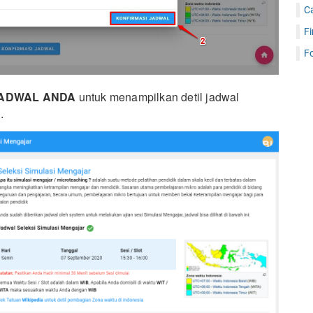
C
Fi
Fo
JADWAL ANDA
untuk menampilkan detil jadwal
.