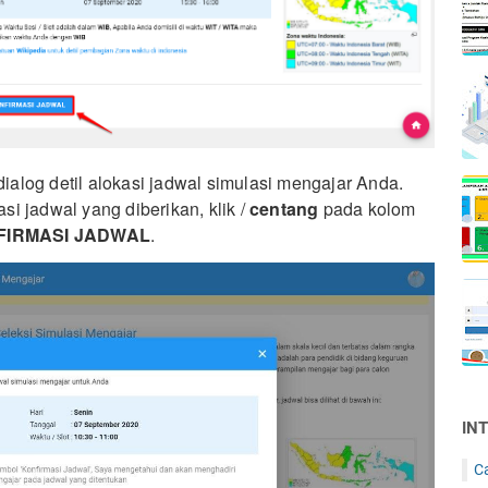
alog detil alokasi jadwal simulasi mengajar Anda.
i jadwal yang diberikan, klik /
centang
pada kolom
FIRMASI JADWAL
.
IN
C