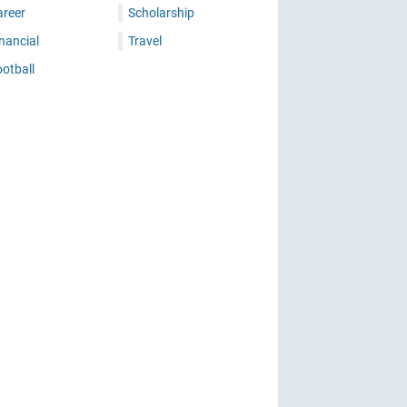
areer
Scholarship
nancial
Travel
otball