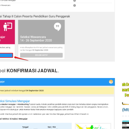
mbol
KONFIRMASI JADWAL
.
(ht