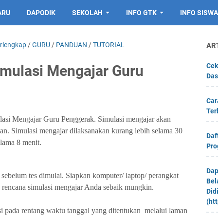
ARU
DAPODIK
SEKOLAH
INFO GTK
INFO SISWA
erlengkap
/
GURU
/
PANDUAN
/
TUTORIAL
AR
Cek
mulasi Mengajar Guru
Das
Car
Ter
si Mengajar Guru Penggerak. Simulasi mengajar akan
kan
. Simulasi mengajar dilaksanakan kurang lebih selama
30
Daf
elama
8 menit
.
Pro
Dap
sebelum tes dimulai. Siapkan komputer/ laptop/ perangkat
Bel
dan rencana simulasi mengajar Anda sebaik mungkin.
Did
(ht
si pada rentang waktu tanggal
yang ditentukan
melalui laman