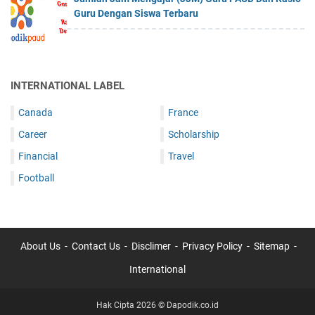
Guru Dengan Siswa Terbaru
INTERNATIONAL LABEL
Canada
France
Career
Scholarship
Financial
Travel
Football
About Us
Contact Us
Disclimer
Privacy Policy
Sitemap
International
Hak Cipta 2026 ©
Dapodik.co.id