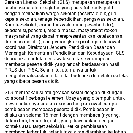
Gerakan Literasi Sekolah (GLS) merupakan merupakan
suatu usaha atau kegiatan yang bersifat partisipatif
dengan melibatkan warga sekolah (peserta didik, guru,
kepala sekolah, tenaga kependidikan, pengawas sekolah,
Komite Sekolah, orang tua/wali murid peserta didik),
akademisi, penerbit, media massa, masyarakat (tokoh
masyarakat yang dapat merepresentasikan keteladanan,
dunia usaha, dll.), dan pemangku kepentingan di bawah
koordinasi Direktorat Jenderal Pendidikan Dasar dan
Menengah Kementrian Pendidikan dan Kebudayaan. GLS
diluncurkan untuk menjawab kualitas kemampuan
membaca peserta didik yang rendah berdasarkan hasil
PIRLS dan PISA. Selain itu, utamanya untuk
menginternalisasikan nilai-nilai budi pekerti melalui isi teks
yang dibaca peserta didik.
GLS merupakan suatu gerakan sosial dengan dukungan
kolaboratif berbagai elemen. Upaya yang ditempuh untuk
mewujudkannya adalah dengan langkah awal berupa
pembiasaan membaca peserta didik. Pembiasaan ini
dilakukan selama 15 menit dengan membaca (nyaring,
dalam hati, terpandu, dsb., yang disesuaikan dengan
konteks atau target sekolah). Ketika pembiasaan
membaca terbentuk, selanjutnya akan diarahkan ke tahap