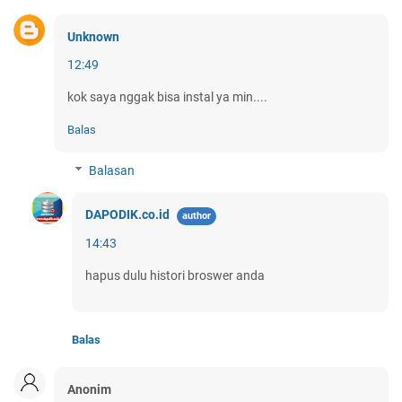
Unknown
12:49
kok saya nggak bisa instal ya min....
Balas
Balasan
DAPODIK.co.id
14:43
hapus dulu histori broswer anda
Balas
Anonim